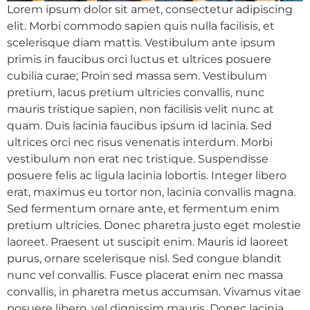
Lorem ipsum dolor sit amet, consectetur adipiscing
elit. Morbi commodo sapien quis nulla facilisis, et
scelerisque diam mattis. Vestibulum ante ipsum
primis in faucibus orci luctus et ultrices posuere
cubilia curae; Proin sed massa sem. Vestibulum
pretium, lacus pretium ultricies convallis, nunc
mauris tristique sapien, non facilisis velit nunc at
quam. Duis lacinia faucibus ipsum id lacinia. Sed
ultrices orci nec risus venenatis interdum. Morbi
vestibulum non erat nec tristique. Suspendisse
posuere felis ac ligula lacinia lobortis. Integer libero
erat, maximus eu tortor non, lacinia convallis magna.
Sed fermentum ornare ante, et fermentum enim
pretium ultricies. Donec pharetra justo eget molestie
laoreet. Praesent ut suscipit enim. Mauris id laoreet
purus, ornare scelerisque nisl. Sed congue blandit
nunc vel convallis. Fusce placerat enim nec massa
convallis, in pharetra metus accumsan. Vivamus vitae
posuere libero, vel dignissim mauris. Donec lacinia