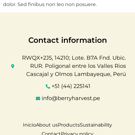
dolor. Sed finibus non leo non posuere.
Contact information
RWQX+2J5, 14210; Lote. B7A Fnd. Ubic.
RUR. Poligonal entre los Valles Rios
Cascajal y Olmos Lambayeque, Perú
+51 (44) 225141
info@berryharvest.pe
Inicio
About us
Products
Sustainability
Contact
Privacy policy